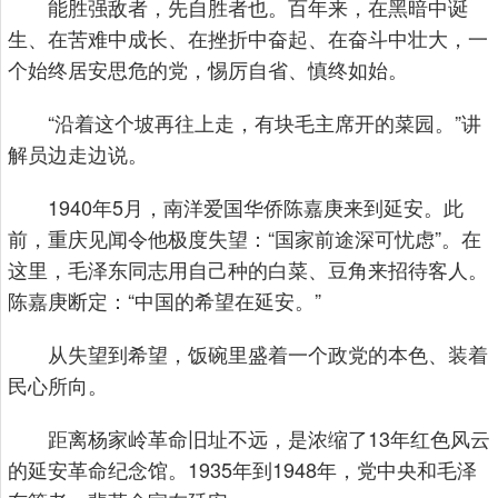
能胜强敌者，先自胜者也。百年来，在黑暗中诞
生、在苦难中成长、在挫折中奋起、在奋斗中壮大，一
个始终居安思危的党，惕厉自省、慎终如始。
“沿着这个坡再往上走，有块毛主席开的菜园。”讲
解员边走边说。
1940年5月，南洋爱国华侨陈嘉庚来到延安。此
前，重庆见闻令他极度失望：“国家前途深可忧虑”。在
这里，毛泽东同志用自己种的白菜、豆角来招待客人。
陈嘉庚断定：“中国的希望在延安。”
从失望到希望，饭碗里盛着一个政党的本色、装着
民心所向。
距离杨家岭革命旧址不远，是浓缩了13年红色风云
的延安革命纪念馆。1935年到1948年，党中央和毛泽