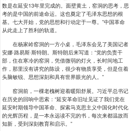
数是在延安13年里完成的。面壁黄土，窑洞的思考，思
考的是中国的前途命运。这也奠定了毛泽东思想的根
基。七大开始，党的思想和行动定于一尊。”中国革命
从此走上了胜利的轨道。
在杨家岭窑洞的一方小桌，毛泽东会见了美国记者
安娜·路易斯·斯特朗。斯特朗后来写道：“党的负责干
部，住在寒冷的窑洞，凭借微弱的灯火，长时间地工
作，那里没有讲究的陈设，很少有物质享受，但是住着
头脑敏锐、思想深刻和具有世界眼光的人。”
窑洞前，一棵老槐树迎着暖阳舒展。习近平总书记
在历史的回响中思索：“延安革命旧址见证了我们党在
延安时期领导中国革命、探索马克思主义中国化时代化
的光辉历程，是一本永远读不完的书，每次来都温故而
知新，受到深刻教育和启示。”