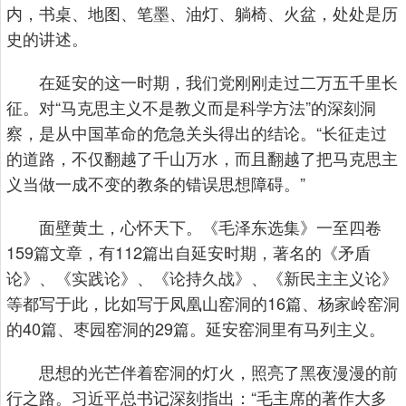
内，书桌、地图、笔墨、油灯、躺椅、火盆，处处是历
史的讲述。
在延安的这一时期，我们党刚刚走过二万五千里长
征。对“马克思主义不是教义而是科学方法”的深刻洞
察，是从中国革命的危急关头得出的结论。“长征走过
的道路，不仅翻越了千山万水，而且翻越了把马克思主
义当做一成不变的教条的错误思想障碍。”
面壁黄土，心怀天下。《毛泽东选集》一至四卷
159篇文章，有112篇出自延安时期，著名的《矛盾
论》、《实践论》、《论持久战》、《新民主主义论》
等都写于此，比如写于凤凰山窑洞的16篇、杨家岭窑洞
的40篇、枣园窑洞的29篇。延安窑洞里有马列主义。
思想的光芒伴着窑洞的灯火，照亮了黑夜漫漫的前
行之路。习近平总书记深刻指出：“毛主席的著作大多