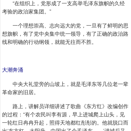
“在组织上，党形成了一支高举毛泽东旗帜的久经
考验的政治家集团。”
一个理想崇高、志向远大的党，一旦有了鲜明的思
想旗帜，有了党中央集中统一领导，有了正确的政治路
线和明确的行动纲领，就能无往而不胜。
大潮奔涌
中央大礼堂旁的山坡上，就是毛泽东等几位老一辈
革命家的旧居。
路上，讲解员详细讲述了歌曲《东方红》改编创作
的过程：“有个农民叫李有源，早上进城爬上山头，见
一轮红日冉冉升起，照得天地都红彤彤的。他就脱口而
出‘东方红，太阳升，中国出了个毛泽东……’进城后又