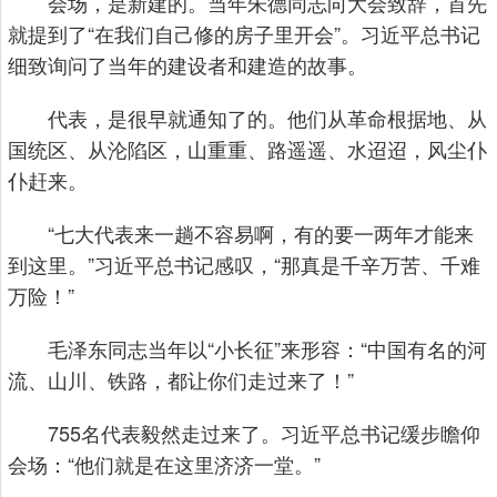
会场，是新建的。当年朱德同志向大会致辞，首先
就提到了“在我们自己修的房子里开会”。习近平总书记
细致询问了当年的建设者和建造的故事。
代表，是很早就通知了的。他们从革命根据地、从
国统区、从沦陷区，山重重、路遥遥、水迢迢，风尘仆
仆赶来。
“七大代表来一趟不容易啊，有的要一两年才能来
到这里。”习近平总书记感叹，“那真是千辛万苦、千难
万险！”
毛泽东同志当年以“小长征”来形容：“中国有名的河
流、山川、铁路，都让你们走过来了！”
755名代表毅然走过来了。习近平总书记缓步瞻仰
会场：“他们就是在这里济济一堂。”