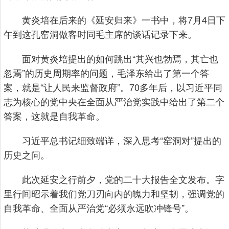
黄炎培在后来的《延安归来》一书中，将7月4日下
午到这孔窑洞做客时同毛主席的谈话记录下来。
面对黄炎培提出的如何跳出“其兴也勃焉，其亡也
忽焉”的历史周期率的问题，毛泽东给出了第一个答
案，就是“让人民来监督政府”。70多年后，以习近平同
志为核心的党中央在全面从严治党实践中给出了第二个
答案，这就是自我革命。
习近平总书记细致端详，深入思考“窑洞对”提出的
历史之问。
此次延安之行前夕，党的二十大报告全文发布。字
里行间昭示着我们党刀刃向内的魄力和坚韧，强调党的
自我革命、全面从严治党“必须永远吹冲锋号”。