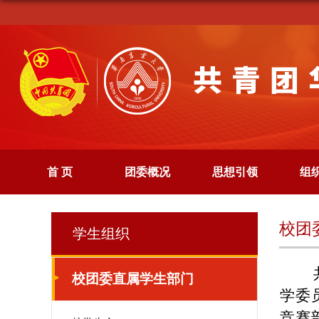
首 页
团委概况
思想引领
组
校团
学生组织
校团委直属学生部门
学委
竞赛