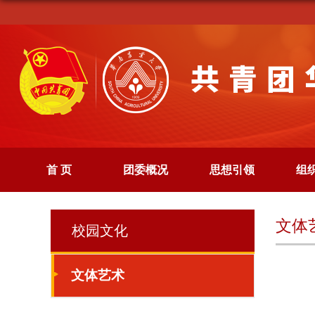
首 页
团委概况
思想引领
组
文体
校园文化
文体艺术