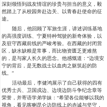
深刻领悟到战友情谊的珍贵与担当的意义，毅
然踏上了从校园奔赴边关、以青春赴使命的征
途。
随后，他回顾了军旅生涯，讲述训练基地
的高强度训练、宁夏特种驾驶的新奇体验，以
及驻守西藏前线的严峻考验。在西藏的封闭营
区，缺水缺粮是常事，而比物资匮乏更难熬
的，是与家人长久的思念。他感慨道：“边境安
宁的背后，是无数战士以血肉之躯筑起的防
线。”
活动最后，李健鸿展示了自己获得的四有
优秀士兵、卫国戍边、边境边防斗争纪念章等
荣誉，并寄语学弟学妹：“希望各位能够以我的
视角，看见喀喇昆仑边防线上的赤诚与坚守，