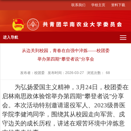
联系我们
学校主页
资料下载
进入导航
从边关到校园，青春在自强中淬炼——校团委
举办第四期“攀登者说”分享会
发布者：校团委
发布时间：2026-03-27
浏览次数：
68
为弘扬爱国主义精神，3月24日，校团委在
启林南思政体验馆举办第四期“攀登者说”分享
会。本次活动特别邀请退役军人、2023级兽医
学院李健鸿同学，围绕其从校园走向军营、戍
守边关的成长历程，讲述在艰苦环境中淬炼意